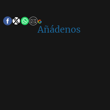
Añádenos
en
Google