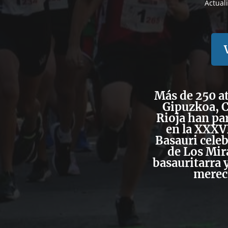
Actual
Más de 250 at
Gipuzkoa, C
Rioja han pa
en la XXXVI
Basauri celeb
de Los Mira
basauritarra 
merec