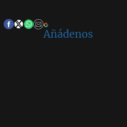
Añádenos
en
Google