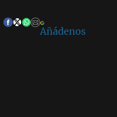
Añádenos
en
Google