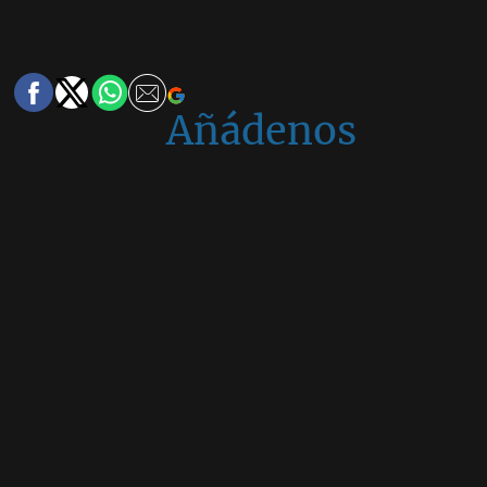
Añádenos
en
Google