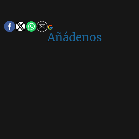
Añádenos
en
Google