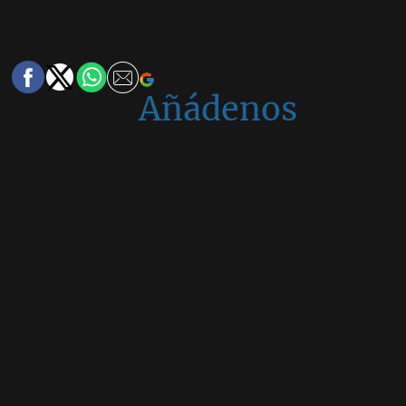
Añádenos
en
Google