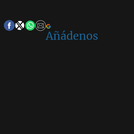
Añádenos
en
Google