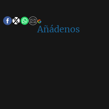
Añádenos
en
Google