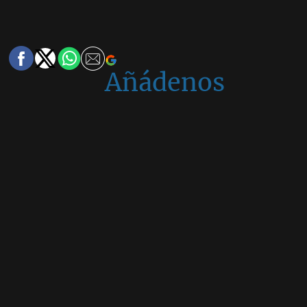
Añádenos
en
Google