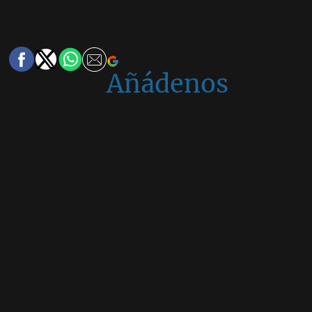
Añádenos
en
Google