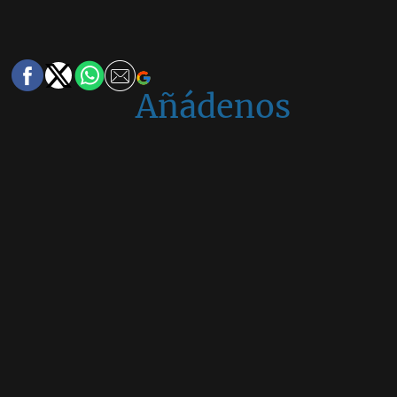
Añádenos
en
Google