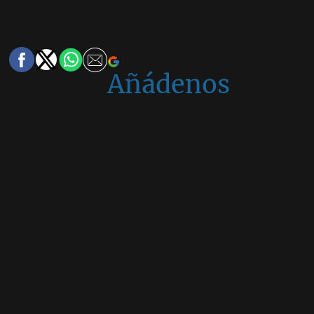
Añádenos
en
Google