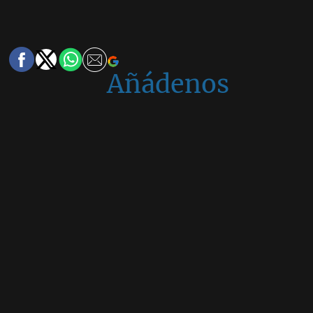
Añádenos
en
Google