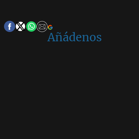
Añádenos
en
Google