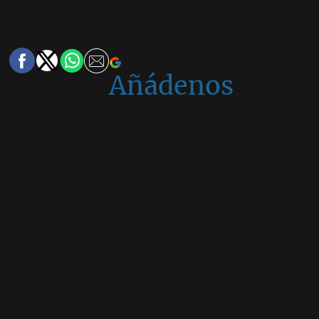
Añádenos
en
Google