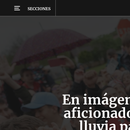
SECCIONES
En imágen
aficionado
lluvia p