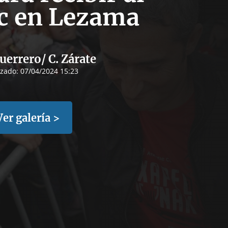
ic en Lezama
uerrero/ C. Zárate
izado:
07/04/2024 15:23
Ver galería >