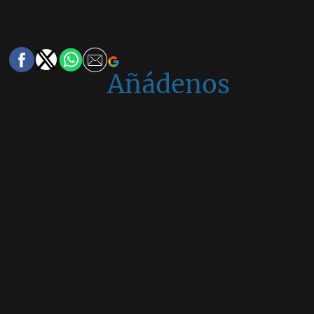
Añádenos
en
Google