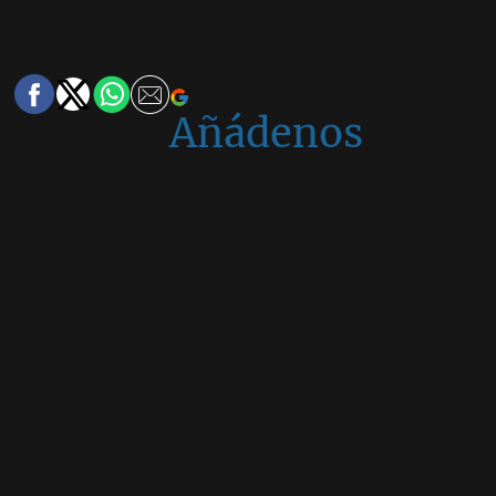
Añádenos
en
Google