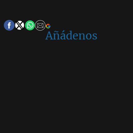
Añádenos
en
Google