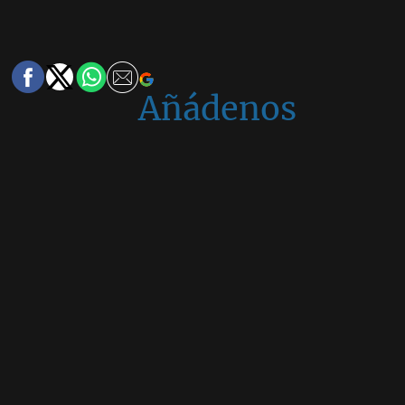
Añádenos
en
Google