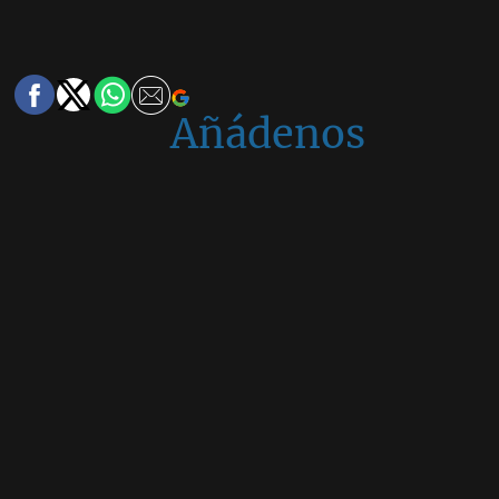
Añádenos
en
Google