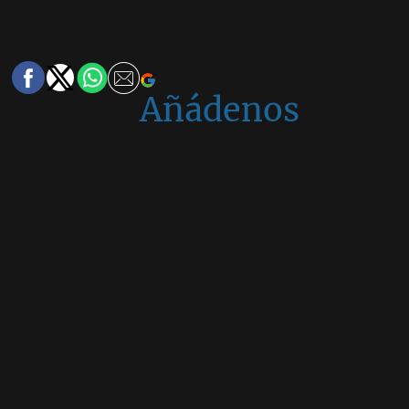
Añádenos
en
Google