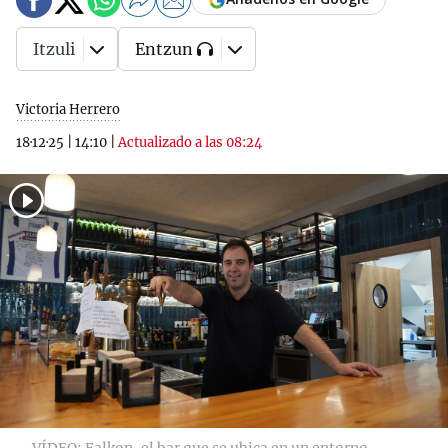
Itzuli
Entzun
Victoria Herrero
18·12·25
|
14:10
|
Actualizado a las 08:24