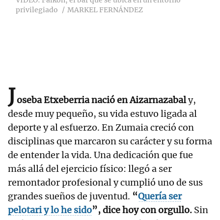
VÍDEO: Falkon, el bar que se ubica en un entorno
privilegiado
MARKEL FERNÁNDEZ
J
oseba Etxeberria nació en Aizarnazabal
y,
desde muy pequeño, su vida estuvo ligada al
deporte y al esfuerzo. En Zumaia creció con
disciplinas que marcaron su carácter y su forma
de entender la vida. Una dedicación que fue
más allá del ejercicio físico: llegó a ser
remontador profesional y cumplió uno de sus
grandes sueños de juventud.
“
Quería ser
pelotari y lo he sido
”, dice hoy con orgullo.
Sin