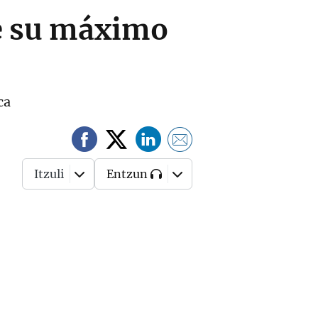
te su máximo
ca
Itzuli
Entzun