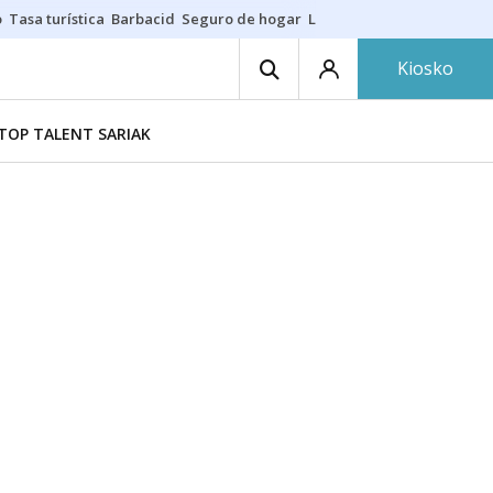
o
Tasa turística
Barbacid
Seguro de hogar
Lío Athletic-Osasuna
Mast
Kiosko
TOP TALENT SARIAK