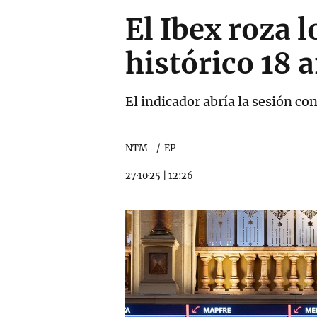
El Ibex roza 
histórico 18 
El indicador abría la sesión co
NTM
EP
27·10·25
|
12:26