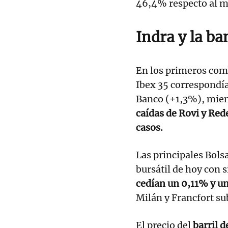
46,4% respecto al m
Indra y la ba
En los primeros comp
Ibex 35 correspondí
Banco (+1,3%), mie
caídas de Rovi y Re
casos.
Las principales Bols
bursátil de hoy con 
cedían un 0,11% y u
Milán y Francfort su
El precio del
barril d