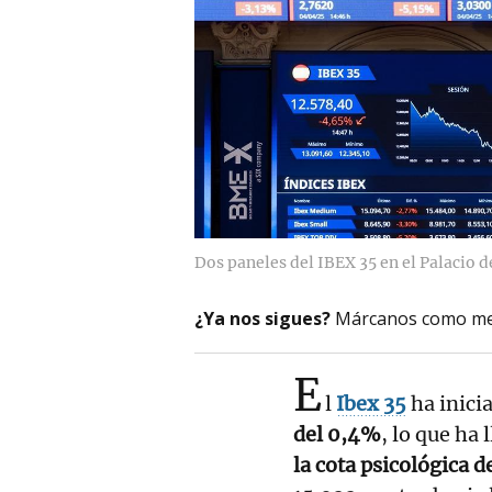
Dos paneles del IBEX 35 en el Palacio d
¿Ya nos sigues?
Márcanos como me
E
l
Ibex 35
ha inici
del 0,4%
, lo que ha 
la cota psicológica d