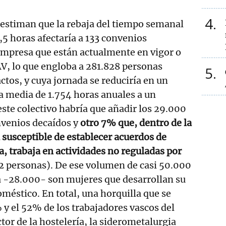
4
 estiman que la rebaja del tiempo semanal
,5 horas afectaría a 133 convenios
 empresa que están actualmente en vigor o
V, lo que engloba a 281.828 personas
5
ctos, y cuya jornada se reduciría en un
a media de 1.754 horas anuales a un
este colectivo habría que añadir los 29.000
nvenios decaídos y
otro 7% que, dentro de la
 susceptible de establecer acuerdos de
a, trabaja en actividades no reguladas por
 personas). De ese volumen de casi 50.000
a -28.000- son mujeres que desarrollan su
oméstico. En total, una horquilla que se
% y el 52% de los trabajadores vascos del
ctor de la hostelería, la siderometalurgia