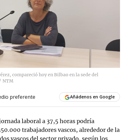
érez, compareció hoy en Bilbao en la sede del
NTM
dio preferente
Añádenos en Google
 jornada laboral a 37,5 horas podría
350.000 trabajadores vascos, alrededor de la
ados vascos del sector privado, según los