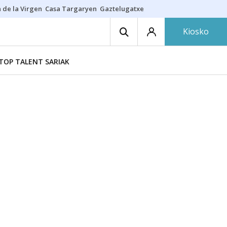
 de la Virgen
Casa Targaryen
Gaztelugatxe
Athletic
Aste Nagusia
C
Kiosko
TOP TALENT SARIAK