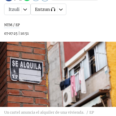
Itzuli
Entzun
NTM / EP
07·07·25
|
10:51
Un cartel anuncia el alquiler de una vivienda.
EP