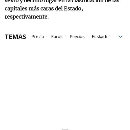
sexto y décimo lugar en la clasificación de las
capitales más caras del Estado,
respectivamente.
TEMAS
Precio
Euros
Precios
Euskadi
pisos
Bizkaia
País Vasco
Alquiler
alquileres