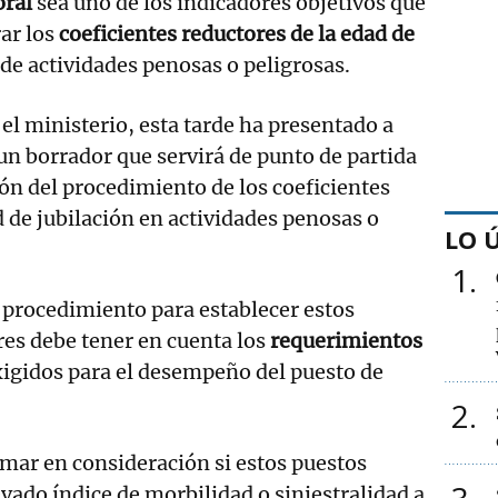
oral
sea uno de los indicadores objetivos que
rar los
coeficientes reductores de la edad de
 de actividades penosas o peligrosas.
l ministerio, esta tarde ha presentado a
 un borrador que servirá de punto de partida
ión del procedimiento de los coeficientes
d de jubilación en actividades penosas o
LO 
1
l procedimiento para establecer estos
res debe tener en cuenta los
requerimientos
igidos para el desempeño del puesto de
2
mar en consideración si estos puestos
ado índice de morbilidad o siniestralidad a