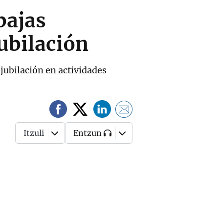
bajas
jubilación
 jubilación en actividades
Itzuli
Entzun