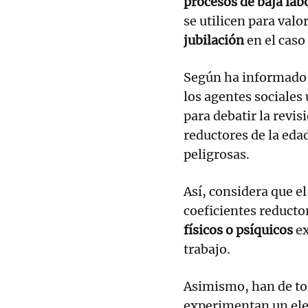
procesos de baja lab
se utilicen para valo
jubilación
en el caso
Según ha informado e
los agentes sociales
para debatir la revis
reductores de la eda
peligrosas.
Así, considera que e
coeficientes reducto
físicos o psíquicos
ex
trabajo.
Asimismo, han de to
experimentan un elev