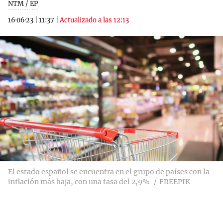
NTM / EP
16·06·23
|
11:37
|
Actualizado a las 12:13
El estado español se encuentra en el grupo de países con la
inflación más baja, con una tasa del 2,9%
FREEPIK