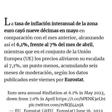
L
a
tasa de inflación interanual de la zona
euro cayó nueve décimas en mayo
en
comparación con el mes anterior, alcanzando
así el
6,1%, frente al 7% del mes de abril
,
mientras que en el conjunto de la Unión
Europea (UE) los precios aliviaron su escalada
al 7,1%, un punto menos, acumulando seis
meses de moderación, según los datos
publicados este viernes por
Eurostat
.
Euro area annual
#inflation
at 6.1% in May 2023,
down from 7.0% in April
https://t.co/bPENK3eLb1
pic.twitter.com/rvRQf44njA
— EU_Eurostat (@EU_Eurostat)
June 16, 2023