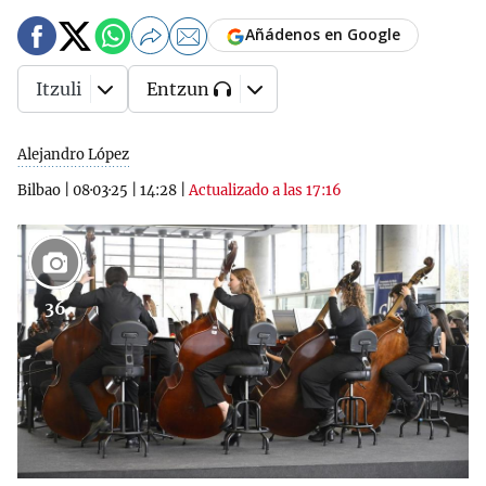
Añádenos en Google
Itzuli
Entzun
Alejandro López
Bilbao
|
08·03·25
|
14:28
|
Actualizado a las 17:16
36