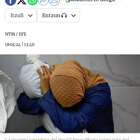
Itzuli
Entzun
NTM / EFE
18·04·24
|
13:40
La imagen ganadora del World Press Photo como foto del