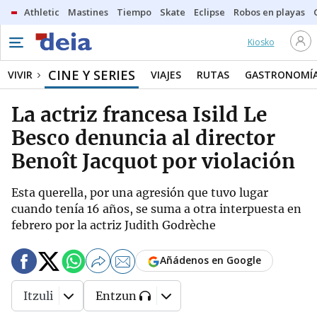
Athletic
Mastines
Tiempo
Skate
Eclipse
Robos en playas
Kiosko
CINE Y SERIES
VIVIR
VIAJES
RUTAS
GASTRONOMÍ
La actriz francesa Isild Le
Besco denuncia al director
Benoît Jacquot por violación
Esta querella, por una agresión que tuvo lugar
cuando tenía 16 años, se suma a otra interpuesta en
febrero por la actriz Judith Godrèche
Añádenos en Google
Itzuli
Entzun