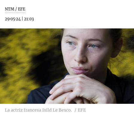
NTM / EFE
29·05·24
|
21:03
La actriz francesa Isild Le Besco.
EFE