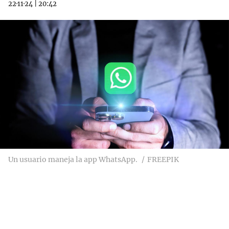
22·11·24
|
20:42
Un usuario maneja la app WhatsApp.
FREEPIK