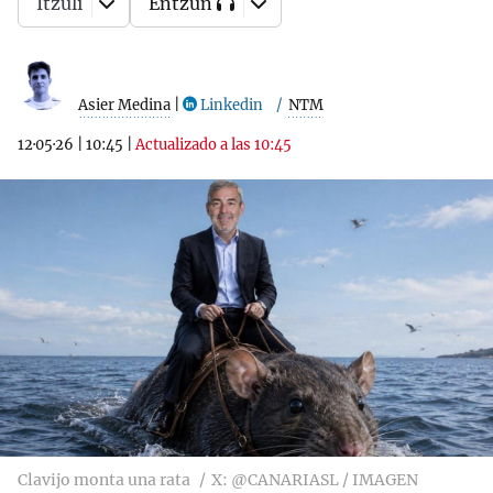
Itzuli
Entzun
Asier Medina
|
Linkedin
NTM
12·05·26
|
10:45
|
Actualizado a las 10:45
Clavijo monta una rata
X: @CANARIASL / IMAGEN