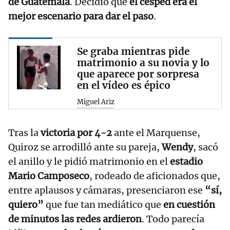
de Guatemala
. Decidió que
el césped era el
mejor escenario para dar el paso
.
Se graba mientras pide
matrimonio a su novia y lo
que aparece por sorpresa
en el vídeo es épico
Miguel Ariz
Tras la
victoria por 4-2
ante el Marquense,
Quiroz se arrodilló ante su pareja,
Wendy
, sacó
el anillo y le pidió matrimonio en el
estadio
Mario Camposeco
, rodeado de aficionados que,
entre aplausos y cámaras, presenciaron ese
“sí,
quiero”
que fue tan mediático que
en cuestión
de minutos las redes ardieron
. Todo parecía