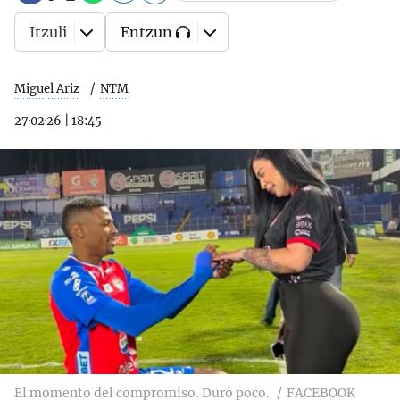
Itzuli
Entzun
Miguel Ariz
NTM
27·02·26
|
18:45
El momento del compromiso. Duró poco.
FACEBOOK