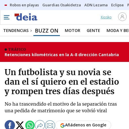
Robos en playas
Guardias Osakidetza
ADN Lezama
Eclipse
Kiosko
BUZZ ON
TENDENCIAS
MOTOR
GENTE
MODA Y BE
TRÁFICO
Retenciones kilométricas en la A-8 dirección Cantabria
Un futbolista y su novia se
dan el sí quiero en el estadio
y rompen tres días después
No ha trascendido el motivo de la separación tras
una pedida de matrimonio que se volvió viral
Añádenos en Google