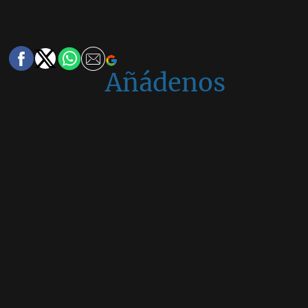
Añádenos
en
Google