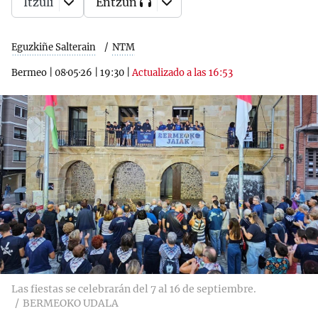
Itzuli
Entzun
Eguzkiñe Salterain
NTM
Bermeo
|
08·05·26
|
19:30
|
Actualizado a las 16:53
Las fiestas se celebrarán del 7 al 16 de septiembre.
BERMEOKO UDALA