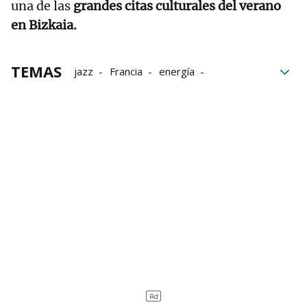
una de las
grandes citas culturales del
verano
en Bizkaia.
TEMAS
jazz
Francia
energía
Nueva Orleans
Formación
Hungría
Festival
Bandas
Cultura
Amorebieta-Etxano
Música
Amorebieta