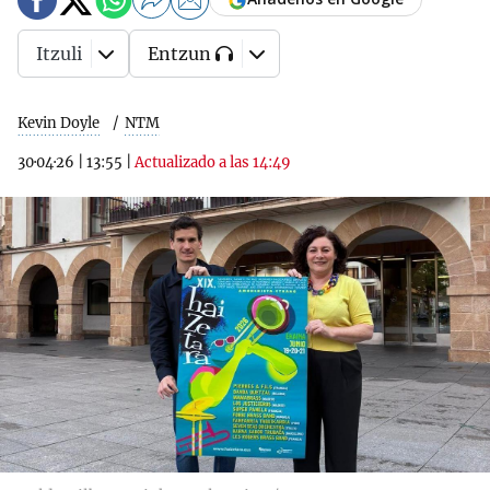
Itzuli
Entzun
Kevin Doyle
NTM
30·04·26
|
13:55
|
Actualizado a las 14:49