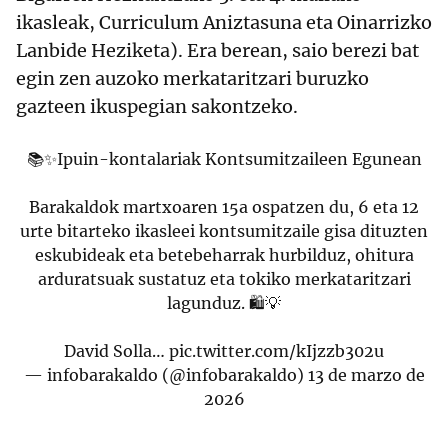
ikasleak, Curriculum Aniztasuna eta Oinarrizko
Lanbide Heziketa). Era berean, saio berezi bat
egin zen auzoko merkataritzari buruzko
gazteen ikuspegian sakontzeko.
📚✨Ipuin-kontalariak Kontsumitzaileen Egunean
Barakaldok martxoaren 15a ospatzen du, 6 eta 12
urte bitarteko ikasleei kontsumitzaile gisa dituzten
eskubideak eta betebeharrak hurbilduz, ohitura
arduratsuak sustatuz eta tokiko merkataritzari
lagunduz. 🛍️💡
David Solla…
pic.twitter.com/kIjzzb302u
— infobarakaldo (@infobarakaldo)
13 de marzo de
2026