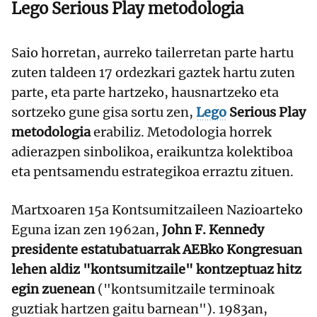
Lego Serious Play metodologia
Saio horretan, aurreko tailerretan parte hartu
zuten taldeen 17 ordezkari gaztek hartu zuten
parte, eta parte hartzeko, hausnartzeko eta
sortzeko gune gisa sortu zen,
Lego
Serious Play
metodologia
erabiliz. Metodologia horrek
adierazpen sinbolikoa, eraikuntza kolektiboa
eta pentsamendu estrategikoa erraztu zituen.
Martxoaren 15a Kontsumitzaileen Nazioarteko
Eguna izan zen 1962an,
John F. Kennedy
presidente estatubatuarrak AEBko Kongresuan
lehen aldiz "kontsumitzaile" kontzeptuaz hitz
egin zuenean
("kontsumitzaile terminoak
guztiak hartzen gaitu barnean"). 1983an,