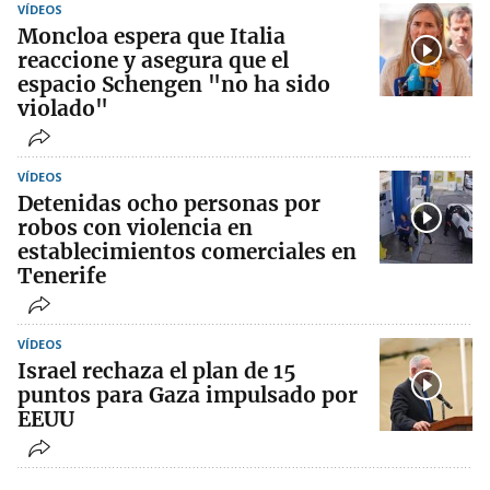
VÍDEOS
Moncloa espera que Italia
reaccione y asegura que el
espacio Schengen "no ha sido
violado"
VÍDEOS
Detenidas ocho personas por
robos con violencia en
establecimientos comerciales en
Tenerife
VÍDEOS
Israel rechaza el plan de 15
puntos para Gaza impulsado por
EEUU