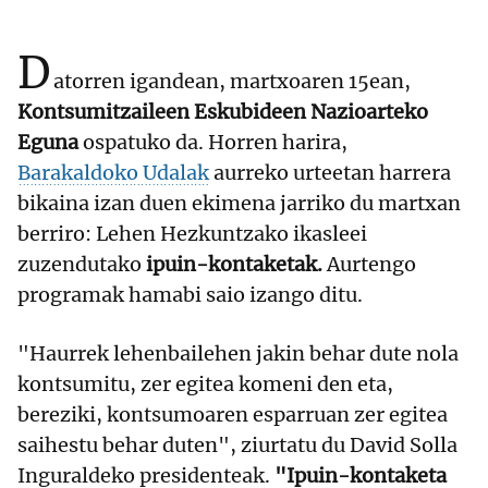
D
atorren igandean, martxoaren 15ean,
Kontsumitzaileen Eskubideen Nazioarteko
Eguna
ospatuko da. Horren harira,
Barakaldoko Udalak
aurreko urteetan harrera
bikaina izan duen ekimena jarriko du martxan
berriro: Lehen Hezkuntzako ikasleei
zuzendutako
ipuin-kontaketak.
Aurtengo
programak hamabi saio izango ditu.
"Haurrek lehenbailehen jakin behar dute nola
kontsumitu, zer egitea komeni den eta,
bereziki, kontsumoaren esparruan zer egitea
saihestu behar duten", ziurtatu du David Solla
Inguraldeko presidenteak.
"Ipuin-kontaketa