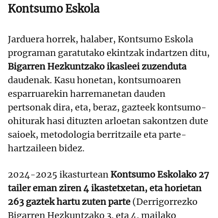
Kontsumo Eskola
Jarduera horrek, halaber, Kontsumo Eskola
programan garatutako ekintzak indartzen ditu,
Bigarren Hezkuntzako ikasleei zuzenduta
daudenak. Kasu honetan, kontsumoaren
esparruarekin harremanetan dauden
pertsonak dira, eta, beraz, gazteek kontsumo-
ohiturak hasi dituzten arloetan sakontzen dute
saioek, metodologia berritzaile eta parte-
hartzaileen bidez.
2024-2025 ikasturtean
Kontsumo Eskolako 27
tailer eman ziren 4 ikastetxetan, eta horietan
263 gaztek hartu zuten parte
(Derrigorrezko
Bigarren Hezkuntzako 3. eta 4. mailako