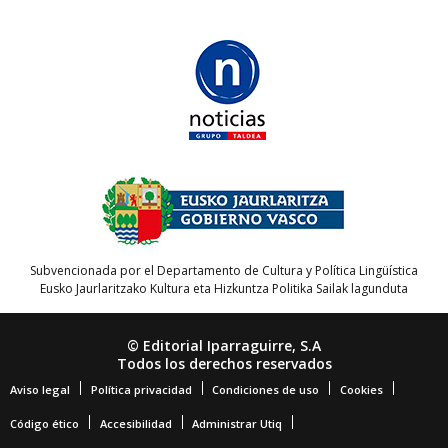
Subvencionada por el Departamento de Cultura y Política Lingüística
Eusko Jaurlaritzako Kultura eta Hizkuntza Politika Sailak lagunduta
© Editorial Iparraguirre, S.A
Todos los derechos reservados
Aviso legal
Política privacidad
Condiciones de uso
Cookies
Código ético
Accesibilidad
Administrar Utiq