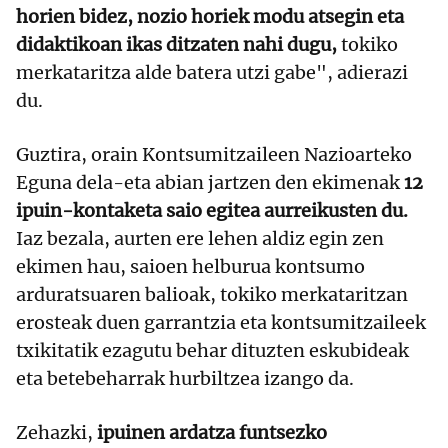
horien bidez, nozio horiek modu atsegin eta
didaktikoan ikas ditzaten nahi dugu,
tokiko
merkataritza alde batera utzi gabe", adierazi
du.
Guztira, orain Kontsumitzaileen Nazioarteko
Eguna dela-eta abian jartzen den ekimenak
12
ipuin-kontaketa saio egitea aurreikusten du.
Iaz bezala, aurten ere lehen aldiz egin zen
ekimen hau, saioen helburua kontsumo
arduratsuaren balioak, tokiko merkataritzan
erosteak duen garrantzia eta kontsumitzaileek
txikitatik ezagutu behar dituzten eskubideak
eta betebeharrak hurbiltzea izango da.
Zehazki,
ipuinen ardatza funtsezko