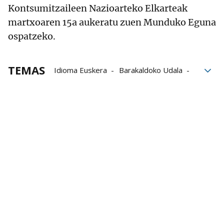
Kontsumitzaileen Nazioarteko Elkarteak
martxoaren 15a aukeratu zuen Munduko Eguna
ospatzeko.
TEMAS
Idioma Euskera
Barakaldoko Udala
consumidores