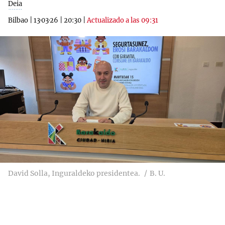
Deia
Bilbao
|
13·03·26
|
20:30
|
Actualizado a las 09:31
David Solla, Inguraldeko presidentea.
B. U.