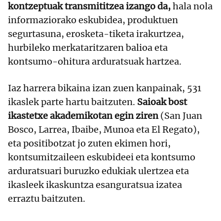
kontzeptuak transmititzea izango da,
hala nola
informaziorako eskubidea, produktuen
segurtasuna, erosketa-tiketa irakurtzea,
hurbileko merkataritzaren balioa eta
kontsumo-ohitura arduratsuak hartzea.
Iaz harrera bikaina izan zuen kanpainak, 531
ikaslek parte hartu baitzuten.
Saioak bost
ikastetxe akademikotan egin ziren
(San Juan
Bosco, Larrea, Ibaibe, Munoa eta El Regato),
eta positibotzat jo zuten ekimen hori,
kontsumitzaileen eskubideei eta kontsumo
arduratsuari buruzko edukiak ulertzea eta
ikasleek ikaskuntza esanguratsua izatea
erraztu baitzuten.