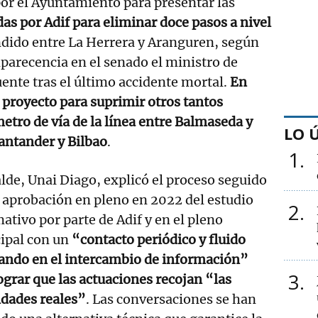
or el Ayuntamiento para presentar las
das por Adif para eliminar doce pasos a nivel
dido entre La Herrera y Aranguren, según
parecencia en el senado el ministro de
ente tras el último accidente mortal.
En
proyecto para suprimir otros tantos
etro de vía de la línea entre Balmaseda y
LO 
Santander y Bilbao
.
1
alde, Unai Diago, explicó el proceso seguido
a aprobación en pleno en 2022 del estudio
2
ativo por parte de Adif y en el pleno
ipal con un
“contacto periódico y fluido
jando en el intercambio de información”
3
ograr que las actuaciones recojan “las
idades reales”
. Las conversaciones se han