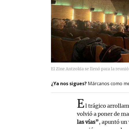
El Zine Antzokia se llenó para la reunió
¿Ya nos sigues?
Márcanos como me
E
l trágico arrolla
volvió a poner de ma
las vías”
, apuntó un 