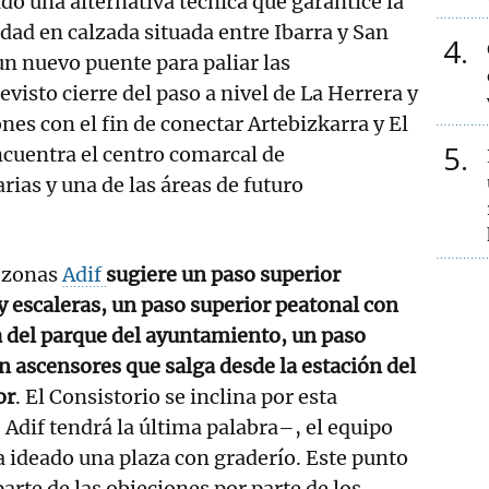
do una alternativa técnica que garantice la
dad en calzada situada entre Ibarra y San
4
un nuevo puente para paliar las
visto cierre del paso a nivel de La Herrera y
nes con el fin de conectar Artebizkarra y El
5
cuentra el centro comarcal de
rias y una de las áreas de futuro
 zonas
Adif
sugiere un paso superior
 escaleras, un paso superior peatonal con
a del parque del ayuntamiento, un paso
n ascensores que salga desde la estación del
or
. El Consistorio se inclina por esta
Adif tendrá la última palabra–, el equipo
 ideado una plaza con graderío. Este punto
arte de las objeciones por parte de los