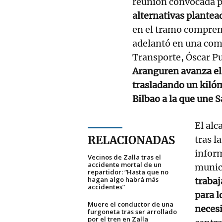
reunión convocada p
alternativas plantea
en el tramo compren
adelantó en una com
Transporte, Óscar Pu
Aranguren avanza el 
trasladando un kilóm
Bilbao a la que une 
El alc
RELACIONADAS
tras l
inform
Vecinos de Zalla tras el
accidente mortal de un
munic
repartidor: “Hasta que no
hagan algo habrá más
traba
accidentes”
para l
Muere el conductor de una
neces
furgoneta tras ser arrollado
por el tren en Zalla