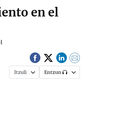
ento en el
l
Itzuli
Entzun