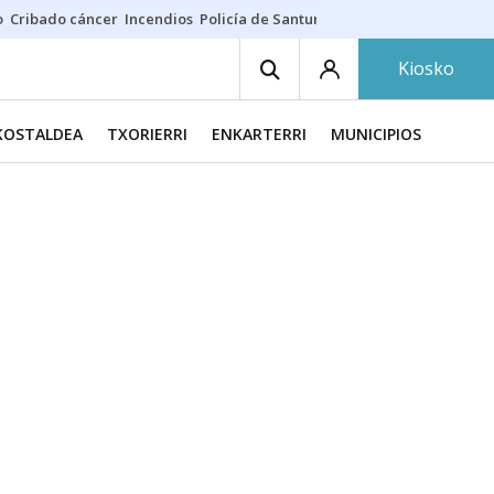
o
Cribado cáncer
Incendios
Policía de Santurtzi
Aeropuerto de Bilba
Kiosko
KOSTALDEA
TXORIERRI
ENKARTERRI
MUNICIPIOS