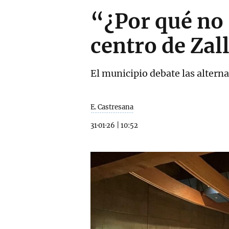
“¿Por qué no 
centro de Zal
El municipio debate las alterna
E. Castresana
31·01·26
|
10:52