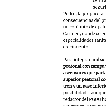
centra
seguri
Pedro, la propuesta 
consecuencias del pre
un conjunto de opcio
Carmen, donde se en
especialidades sanita
crecimiento.
Para integrar ambas
peatonal con rampa y
ascensores que part
superior peatonal co
tren y un paso inferi
posibilidad –aunque 
redactor del PGOU ha
concentró la mayor p