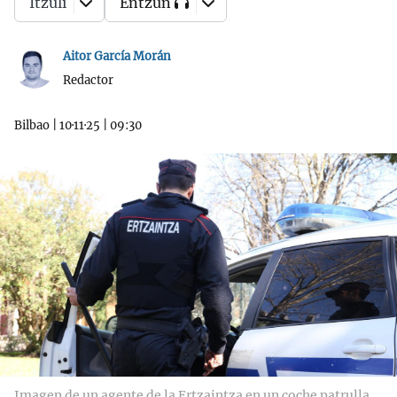
Itzuli
Entzun
Aitor García Morán
Redactor
Bilbao
|
10·11·25
|
09:30
Imagen de un agente de la Ertzaintza en un coche patrulla