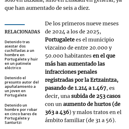
que han aumentado de seis a diez.
De los primeros nueve meses
de 2024 a los de 2025,
RELACIONADAS
Portugalete
es el municipio
Detenido tras
asestar dos
vizcaino de entre 20.000 y
cuchilladas a un
hombre en
50.000 habitantes
en el que
Portugalete y huir
más han aumentado las
en un patinete
eléctrico
infracciones penales
Detenido el
registradas por la Ertzaintza,
presunto autor del
apuñalamiento a
pasando de 1.214 a 1.467
, es
un joven en
Portugalete
decir, una
subida de 253 casos
con un
aumento de hurtos (de
Detenido un
hombre por robar
363 a 436
) y malos tratos en el
en cinco bares de
Portugalete y
ámbito familiar (de 31 a 56).
Santurtzi