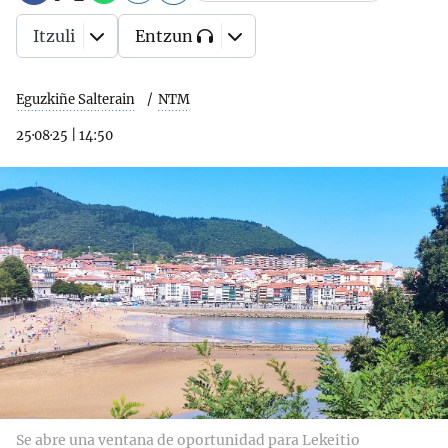
Itzuli
Entzun
Eguzkiñe Salterain
NTM
25·08·25
|
14:50
Se abre una ventana de oportunidad para Lekeitio