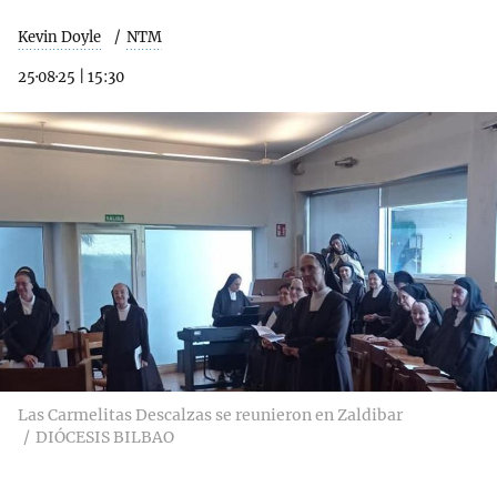
Kevin Doyle
NTM
25·08·25
|
15:30
Las Carmelitas Descalzas se reunieron en Zaldibar
DIÓCESIS BILBAO