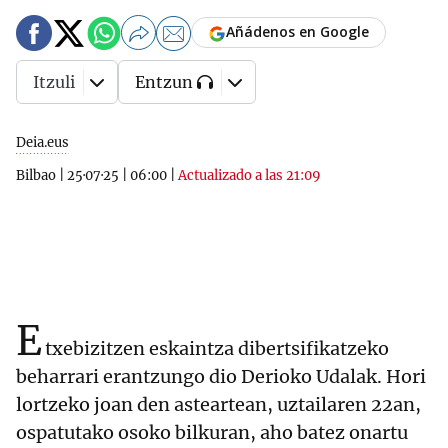
Añádenos en Google
Itzuli
Entzun
Deia.eus
Bilbao
|
25·07·25
|
06:00
|
Actualizado a las 21:09
E
txebizitzen eskaintza dibertsifikatzeko
beharrari erantzungo dio Derioko Udalak. Hori
lortzeko joan den asteartean, uztailaren 22an,
ospatutako osoko bilkuran, aho batez onartu