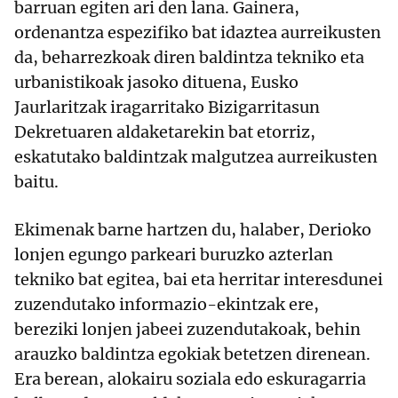
barruan egiten ari den lana. Gainera,
ordenantza espezifiko bat idaztea aurreikusten
da, beharrezkoak diren baldintza tekniko eta
urbanistikoak jasoko dituena, Eusko
Jaurlaritzak iragarritako Bizigarritasun
Dekretuaren aldaketarekin bat etorriz,
eskatutako baldintzak malgutzea aurreikusten
baitu.
Ekimenak barne hartzen du, halaber, Derioko
lonjen egungo parkeari buruzko azterlan
tekniko bat egitea, bai eta herritar interesdunei
zuzendutako informazio-ekintzak ere,
bereziki lonjen jabeei zuzendutakoak, behin
arauzko baldintza egokiak betetzen direnean.
Era berean, alokairu soziala edo eskuragarria