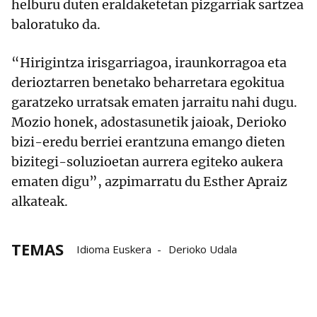
helburu duten eraldaketetan pizgarriak sartzea
baloratuko da.
“Hirigintza irisgarriagoa, iraunkorragoa eta
derioztarren benetako beharretara egokitua
garatzeko urratsak ematen jarraitu nahi dugu.
Mozio honek, adostasunetik jaioak, Derioko
bizi-eredu berriei erantzuna emango dieten
bizitegi-soluzioetan aurrera egiteko aukera
ematen digu”, azpimarratu du Esther Apraiz
alkateak.
TEMAS
Idioma Euskera
Derioko Udala