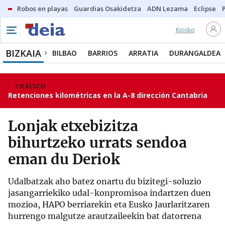
Robos en playas
Guardias Osakidetza
ADN Lezama
Eclipse
Kiosko
BIZKAIA
BILBAO
BARRIOS
ARRATIA
DURANGALDEA
TRÁFICO
Retenciones kilométricas en la A-8 dirección Cantabria
Lonjak etxebizitza
bihurtzeko urrats sendoa
eman du Deriok
Udalbatzak aho batez onartu du bizitegi-soluzio
jasangarriekiko udal-konpromisoa indartzen duen
mozioa, HAPO berriarekin eta Eusko Jaurlaritzaren
hurrengo malgutze arautzaileekin bat datorrena