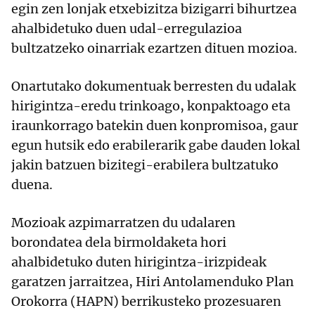
egin zen lonjak etxebizitza bizigarri bihurtzea
ahalbidetuko duen udal-erregulazioa
bultzatzeko oinarriak ezartzen dituen mozioa.
Onartutako dokumentuak berresten du udalak
hirigintza-eredu trinkoago, konpaktoago eta
iraunkorrago batekin duen konpromisoa, gaur
egun hutsik edo erabilerarik gabe dauden lokal
jakin batzuen bizitegi-erabilera bultzatuko
duena.
Mozioak azpimarratzen du udalaren
borondatea dela birmoldaketa hori
ahalbidetuko duten hirigintza-irizpideak
garatzen jarraitzea, Hiri Antolamenduko Plan
Orokorra (HAPN) berrikusteko prozesuaren