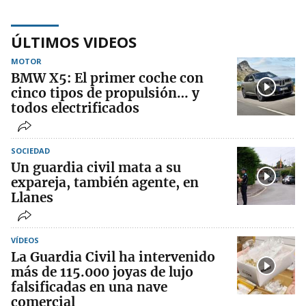
ÚLTIMOS VIDEOS
MOTOR
BMW X5: El primer coche con
cinco tipos de propulsión… y
todos electrificados
SOCIEDAD
Un guardia civil mata a su
expareja, también agente, en
Llanes
VÍDEOS
La Guardia Civil ha intervenido
más de 115.000 joyas de lujo
falsificadas en una nave
comercial