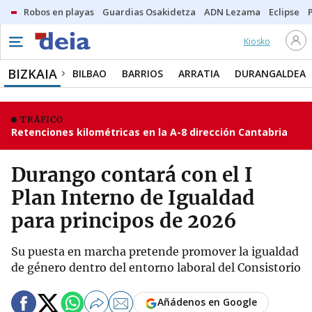
Robos en playas
Guardias Osakidetza
ADN Lezama
Eclipse
Kiosko
BIZKAIA
BILBAO
BARRIOS
ARRATIA
DURANGALDEA
TRÁFICO
Retenciones kilométricas en la A-8 dirección Cantabria
Durango contará con el I
Plan Interno de Igualdad
para principos de 2026
Su puesta en marcha pretende promover la igualdad
de género dentro del entorno laboral del Consistorio
Añádenos en Google