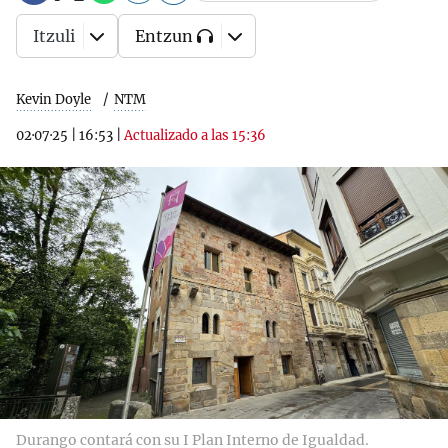
Itzuli
Entzun
Kevin Doyle
NTM
02·07·25
|
16:53
|
Actualizado a las 15:36
Durango contará con su I Plan Interno de Igualdad.