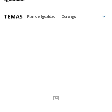
TEMAS
Plan de Igualdad
Durango
igualdad de género
mujeres
igualdad
Políticas de Igualdad