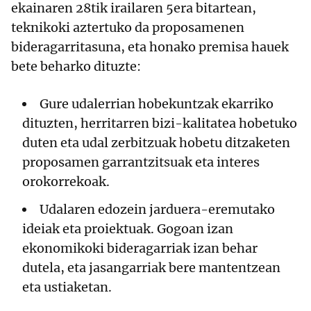
ekainaren 28tik irailaren 5era bitartean,
teknikoki aztertuko da proposamenen
bideragarritasuna, eta honako premisa hauek
bete beharko dituzte:
Gure udalerrian hobekuntzak ekarriko
dituzten, herritarren bizi-kalitatea hobetuko
duten eta udal zerbitzuak hobetu ditzaketen
proposamen garrantzitsuak eta interes
orokorrekoak.
Udalaren edozein jarduera-eremutako
ideiak eta proiektuak. Gogoan izan
ekonomikoki bideragarriak izan behar
dutela, eta jasangarriak bere mantentzean
eta ustiaketan.