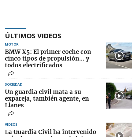
ÚLTIMOS VIDEOS
MOTOR
BMW X5: El primer coche con
cinco tipos de propulsión… y
todos electrificados
SOCIEDAD
Un guardia civil mata a su
expareja, también agente, en
Llanes
VÍDEOS
La Guardia Civil ha intervenido