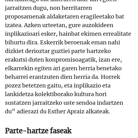
jarraitzen dugu, non herritarren
proposamenak aldaketaren eragileetako bat
izatea. Azken urteetan, gure auzokideen
inplikazioari esker, hainbat ekimen errealitate
bihurtu dira. Eskerrik beroenak eman nahi
dizkiet derioztar guztiei parte hartzeko
erakutsi duten konpromisoagatik, izan ere,
elkarrekin egiten ari garen herria benetako
beharrei erantzuten dien herria da. Horrek
pozez betetzen gaitu, eta inplikazio eta
lankidetza kolektiborako kultura hori
sustatzen jarraitzeko uste sendoa indartzen
du” adierazi du Esther Apraiz alkateak.
Parte-hartze faseak