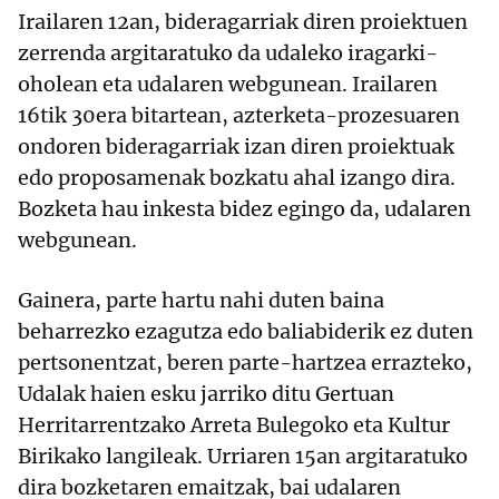
Irailaren 12an, bideragarriak diren proiektuen
zerrenda argitaratuko da udaleko iragarki-
oholean eta udalaren webgunean. Irailaren
16tik 30era bitartean, azterketa-prozesuaren
ondoren bideragarriak izan diren proiektuak
edo proposamenak bozkatu ahal izango dira.
Bozketa hau inkesta bidez egingo da, udalaren
webgunean.
Gainera, parte hartu nahi duten baina
beharrezko ezagutza edo baliabiderik ez duten
pertsonentzat, beren parte-hartzea errazteko,
Udalak haien esku jarriko ditu Gertuan
Herritarrentzako Arreta Bulegoko eta Kultur
Birikako langileak. Urriaren 15an argitaratuko
dira bozketaren emaitzak, bai udalaren