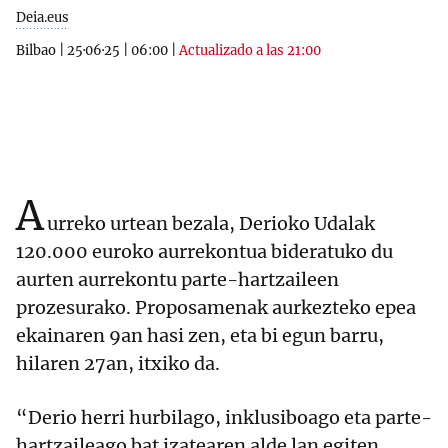
Deia.eus
Bilbao
|
25·06·25
|
06:00
|
Actualizado a las 21:00
A
urreko urtean bezala, Derioko Udalak
120.000 euroko aurrekontua bideratuko du
aurten aurrekontu parte-hartzaileen
prozesurako. Proposamenak aurkezteko epea
ekainaren 9an hasi zen, eta bi egun barru,
hilaren 27an, itxiko da.
“Derio herri hurbilago, inklusiboago eta parte-
hartzaileago bat izatearen alde lan egiten