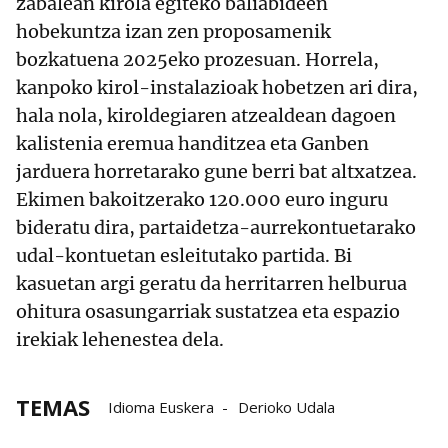
zabalean kirola egiteko baliabideen
hobekuntza izan zen proposamenik
bozkatuena 2025eko prozesuan. Horrela,
kanpoko kirol-instalazioak hobetzen ari dira,
hala nola, kiroldegiaren atzealdean dagoen
kalistenia eremua handitzea eta Ganben
jarduera horretarako gune berri bat altxatzea.
Ekimen bakoitzerako 120.000 euro inguru
bideratu dira, partaidetza-aurrekontuetarako
udal-kontuetan esleitutako partida. Bi
kasuetan argi geratu da herritarren helburua
ohitura osasungarriak sustatzea eta espazio
irekiak lehenestea dela.
TEMAS
Idioma Euskera
Derioko Udala