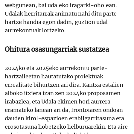
webgunean, bai udaleko iragarki-oholean.
Udalak herritarrak animatu nahi ditu parte-
hartze handia egon dadin, guztion udal
aurrekontuak lortzeko.
Ohitura osasungarriak sustatzea
2024ko eta 2025eko aurrekontu parte-
hartzaileetan hautatutako proiektuak
errealitate bihurtzen ari dira. Kantxa estalien
alboko itxiera izan zen 2024ko proposamen
irabazlea, eta Udala ekimen hori aurrera
eramateko lanean ari da, frontoiaren ondoan
dauden kirol-espazioen erabilgarritasuna eta
erosotasuna hobetzeko helburuarekin. Eta aire