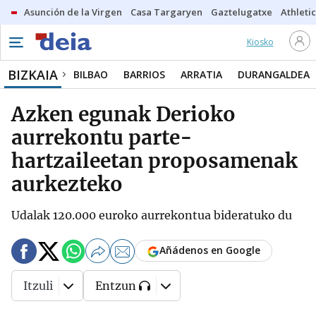
Asunción de la Virgen
Casa Targaryen
Gaztelugatxe
Athletic
Kiosko
BIZKAIA
BILBAO
BARRIOS
ARRATIA
DURANGALDEA
Azken egunak Derioko
aurrekontu parte-
hartzaileetan proposamenak
aurkezteko
Udalak 120.000 euroko aurrekontua bideratuko du
Añádenos en Google
Itzuli
Entzun