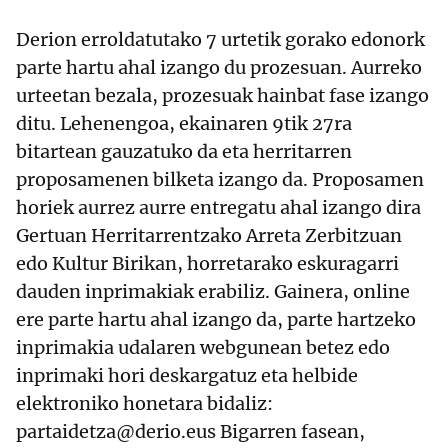
Derion erroldatutako 7 urtetik gorako edonork
parte hartu ahal izango du prozesuan. Aurreko
urteetan bezala, prozesuak hainbat fase izango
ditu. Lehenengoa, ekainaren 9tik 27ra
bitartean gauzatuko da eta herritarren
proposamenen bilketa izango da. Proposamen
horiek aurrez aurre entregatu ahal izango dira
Gertuan Herritarrentzako Arreta Zerbitzuan
edo Kultur Birikan, horretarako eskuragarri
dauden inprimakiak erabiliz. Gainera, online
ere parte hartu ahal izango da, parte hartzeko
inprimakia udalaren webgunean betez edo
inprimaki hori deskargatuz eta helbide
elektroniko honetara bidaliz:
partaidetza@derio.eus Bigarren fasean,