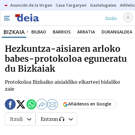
Asunción de la Virgen
Casa Targaryen
Gaztelugatxe
Athletic
Kiosko
BIZKAIA
BILBAO
BARRIOS
ARRATIA
DURANGALDEA
Hezkuntza-aisiaren arloko
babes-protokoloa eguneratu
du Bizkaiak
Protokoloa Bizkaiko aisialdiko elkarteei bidaliko
zaie
Añádenos en Google
Itzuli
Entzun