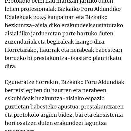
Protokolo berri hau martxan jarriko duten
lehen profesionalak Bizkaiko Foru Aldundiko
Udalekuak 2025 kanpainan eta Bizkaiko
hezkuntza-aisialdiko erakundeek sustatutako
aisialdiko jardueretan parte hartuko duten
zuzendariak eta begiraleak izango dira.
Horretarako, haurrak eta nerabeak babesteari
buruzko bi prestakuntza-ikastaro planifikatu
dira.
Eguneratze horrekin, Bizkaiko Foru Aldundiak
berretsi egiten du haurren eta nerabeen
eskubideak hezkuntza-aisiako espazio
guztietan babesteko apustua, prestakuntzaren
eta protokolo argien bidez, bai eta ekosistema
hori osatzen duten erakundeei laguntza