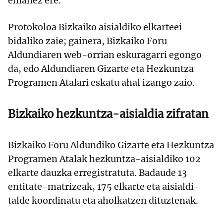
emanez ere.
Protokoloa Bizkaiko aisialdiko elkarteei
bidaliko zaie; gainera, Bizkaiko Foru
Aldundiaren web-orrian eskuragarri egongo
da, edo Aldundiaren Gizarte eta Hezkuntza
Programen Atalari eskatu ahal izango zaio.
Bizkaiko hezkuntza-aisialdia zifratan
Bizkaiko Foru Aldundiko Gizarte eta Hezkuntza
Programen Atalak hezkuntza-aisialdiko 102
elkarte dauzka erregistratuta. Badaude 13
entitate-matrizeak, 175 elkarte eta aisialdi-
talde koordinatu eta aholkatzen dituztenak.