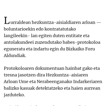
L
urraldean hezkuntza-aisialdiaren arloan —
boluntarioekin edo kontratatutako
langileekin- lan egiten duten entitate eta
antolakundeei zuzendutako babes-protokoloa
eguneratu eta indartu egin du Bizkaiko Foru
Aldundiak.
Protokoloaren dokumentuan hainbat gako eta
tresna jasotzen dira Hezkuntza-aisiaren
Arloan Ume eta Nerabeenganako Indarkeriaren
balizko kasuak detektatzeko eta haien aurrean
jarduteko.