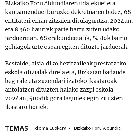
Bizkaiko Foru Aldundiaren udalekuei eta
kanpamenduei buruzko dekretuaren bidez, 68
entitateri eman zitzaien dirulaguntza, 2024an,
eta 8.360 haurrek parte hartu zuten udako
jardueretan. 68 erakundeetatik, % 80k baino
gehiagok urte osoan egiten dituzte jarduerak.
Bestalde, aisialdiko hezitzaileak prestatzeko
eskola ofizialak direla eta, Bizkaian badaude
begirale eta zuzendari izateko ikastaroak
antolatzen dituzten halako zazpi eskola.
2024an, 500dik gora lagunek egin zituzten
ikastaro horiek.
TEMAS
Idioma Euskera
Bizkaiko Foru Aldundia