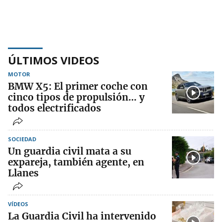
ÚLTIMOS VIDEOS
MOTOR
BMW X5: El primer coche con
cinco tipos de propulsión… y
todos electrificados
SOCIEDAD
Un guardia civil mata a su
expareja, también agente, en
Llanes
VÍDEOS
La Guardia Civil ha intervenido