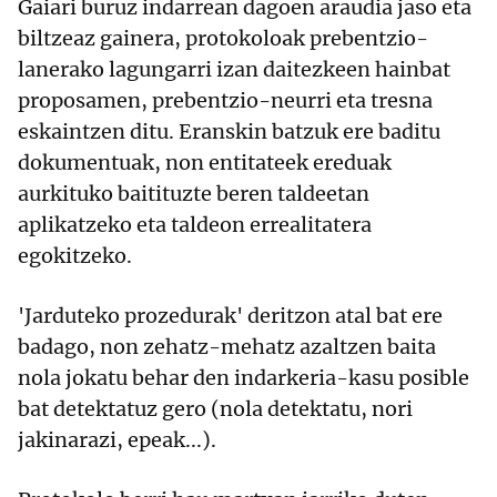
Gaiari buruz indarrean dagoen araudia jaso eta
biltzeaz gainera, protokoloak prebentzio-
lanerako lagungarri izan daitezkeen hainbat
proposamen, prebentzio-neurri eta tresna
eskaintzen ditu. Eranskin batzuk ere baditu
dokumentuak, non entitateek ereduak
aurkituko baitituzte beren taldeetan
aplikatzeko eta taldeon errealitatera
egokitzeko.
'Jarduteko prozedurak' deritzon atal bat ere
badago, non zehatz-mehatz azaltzen baita
nola jokatu behar den indarkeria-kasu posible
bat detektatuz gero (nola detektatu, nori
jakinarazi, epeak...).