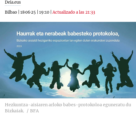
Deia.eus
Bilbao
|
18·06·25
|
19:10
|
Actualizado a las 21:33
Hezkuntza-aisiaren arloko babes-protokoloa eguneratu du
Bizkaiak.
BFA