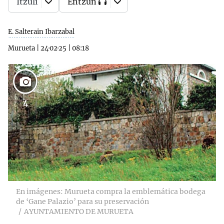
Itzuli
Entzun
E. Salterain Ibarzabal
Murueta
|
24·02·25
|
08:18
4
En imágenes: Murueta compra la emblemática bodega
de ‘Gane Palazio’ para su preservación
AYUNTAMIENTO DE MURUETA