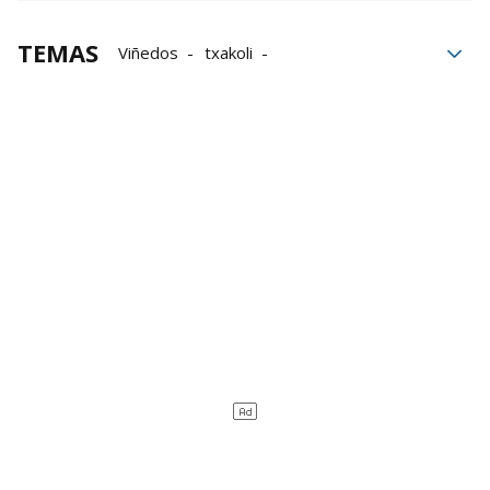
TEMAS
Viñedos
txakoli
Ayuntamiento de Murueta