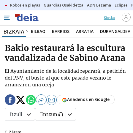
Robos en playas
Guardias Osakidetza
ADN Lezama
Eclipse
Kiosko
BIZKAIA
BILBAO
BARRIOS
ARRATIA
DURANGALDEA
Bakio restaurará la escultura
vandalizada de Sabino Arana
El Ayuntamiento de la localidad reparará, a petición
del PNV, el busto al que este pasado verano le
arrancaron una oreja
Añádenos en Google
Itzuli
Entzun
C. Zárate