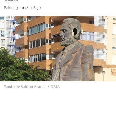
Bakio
|
31·10·24
|
08:50
Busto de Sabino Arana.
DEIA