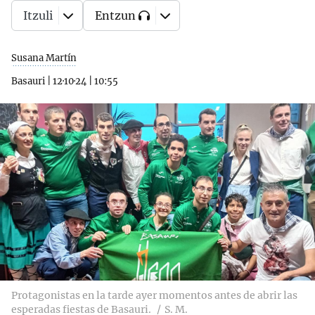
Itzuli
Entzun
Susana Martín
Basauri
|
12·10·24
|
10:55
Protagonistas en la tarde ayer momentos antes de abrir las
esperadas fiestas de Basauri.
S. M.