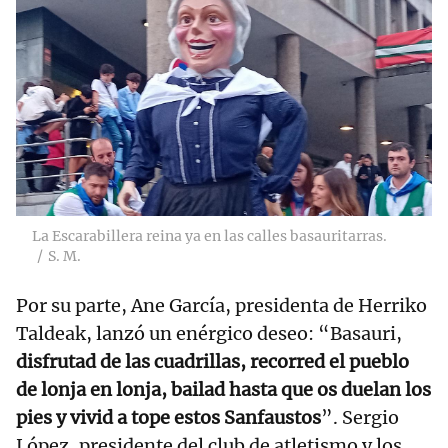
La Escarabillera reina ya en las calles basauritarras.
S. M.
Por su parte, Ane García, presidenta de Herriko
Taldeak, lanzó un enérgico deseo: “Basauri,
disfrutad de las cuadrillas, recorred el pueblo
de lonja en lonja, bailad hasta que os duelan los
pies y vivid a tope estos Sanfaustos
”. Sergio
López, presidente del club de atletismo y los