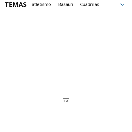
TEMAS
atletismo
Basauri
Cuadrillas
Inclusión
fiestas
Sanfaustos